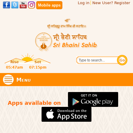
Log in
New User? Register
Skip to
Mobile apps
main
content
Official
Search
website
Sri
Rise
Set
of central
religious
05:47am
07:15pm
Bhaini
place for
Namdhari
Menu
Sect
Sahib
Apps available on