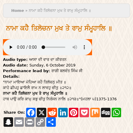
You are here
Home
» ਨਾਮਾ ਕਹੈ ਤਿਲੋਚਨਾ ਮੁਖ ਤੇ ਰਾਮੁ ਸੰਮ੍ਹ੍ਹਾਲਿ ॥
ਨਾਮਾ ਕਹੈ ਤਿਲੋਚਨਾ ਮੁਖ ਤੇ ਰਾਮੁ ਸੰਮ੍ਹ੍ਹਾਲਿ ॥
Audio type:
ਆਸਾ ਦੀ ਵਾਰ ਦਾ ਕੀਰਤਨ
Audio date:
Sunday, 6 October 2019
Performance lead by:
ਰਾਗੀ ਬਲਵੰਤ ਸਿੰਘ ਜੀ
Details:
"ਨਾਮਾ ਮਾਇਆ ਮੋਹਿਆ ਕਹੈ ਤਿਲੋਚਨੁ ਮੀਤ ॥
ਕਾਹੇ ਛੀਪਹੁ ਛਾਇਲੈ ਰਾਮ ਨ ਲਾਵਹੁ ਚੀਤੁ ॥੨੧੨॥
ਨਾਮਾ ਕਹੈ ਤਿਲੋਚਨਾ ਮੁਖ ਤੇ ਰਾਮੁ ਸੰਮ੍ਹ੍ਹਾਲਿ ॥
ਹਾਥ ਪਾਉ ਕਰਿ ਕਾਮੁ ਸਭੁ ਚੀਤੁ ਨਿਰੰਜਨ ਨਾਲਿ ॥੨੧੩॥"(ਮਹਲਾ ੫)1375-1376
F
X
R
L
P
P
M
D
W
Share On:
a
e
i
i
o
i
i
h
S
E
P
c
C
S
d
n
n
c
x
g
a
n
m
r
e
o
h
d
k
t
k
g
t
a
a
i
b
p
a
i
e
e
e
s