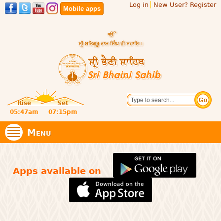
Log in
New User? Register
Skip to
Mobile apps
main
content
Official
Search
website
Sri
Rise
Set
of central
religious
05:47am
07:15pm
Bhaini
place for
Namdhari
Menu
Sect
Sahib
Apps available on