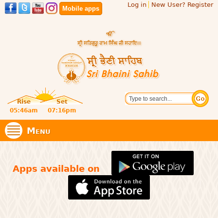
Log in
New User? Register
Skip to
Mobile apps
main
content
Official
Search
website
Sri
Rise
Set
of central
religious
05:46am
07:16pm
Bhaini
place for
Namdhari
Menu
Sect
Sahib
Apps available on