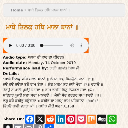
You are here
Home
» ਮਾਥੇ ਤਿਲਕੁ ਹਥਿ ਮਾਲਾ ਬਾਨਾਂ ॥
ਮਾਥੇ ਤਿਲਕੁ ਹਥਿ ਮਾਲਾ ਬਾਨਾਂ ॥
Audio type:
ਆਸਾ ਦੀ ਵਾਰ ਦਾ ਕੀਰਤਨ
Audio date:
Monday, 14 October 2019
Performance lead by:
ਰਾਗੀ ਬਲਵੰਤ ਸਿੰਘ ਜੀ
Details:
"
ਮਾਥੇ ਤਿਲਕੁ ਹਥਿ ਮਾਲਾ ਬਾਨਾਂ ॥
ਲੋਗਨ ਰਾਮੁ ਖਿਲਉਨਾ ਜਾਨਾਂ
॥
੧॥
ਜਉ ਹਉ ਬਉਰਾ ਤਉ ਰਾਮ ਤੋਰਾ ॥ ਲੋਗੁ ਮਰਮੁ ਕਹ ਜਾਨੈ ਮੋਰਾ ॥੧॥ ਰਹਾਉ ॥
ਤੋਰਉ ਨ ਪਾਤੀ ਪੂਜਉ ਨ ਦੇਵਾ ॥ ਰਾਮ ਭਗਤਿ ਬਿਨੁ ਨਿਹਫਲ ਸੇਵਾ ॥੨॥
ਸਤਿਗੁਰੁ ਪੂਜਉ ਸਦਾ ਸਦਾ ਮਨਾਵਉ ॥ ਐਸੀ ਸੇਵ ਦਰਗਹ ਸੁਖੁ ਪਾਵਉ ॥੩॥
ਲੋਗੁ ਕਹੈ ਕਬੀਰੁ ਬਉਰਾਨਾ ॥ ਕਬੀਰ ਕਾ ਮਰਮੁ ਰਾਮ ਪਹਿਚਾਨਾਂ ॥੪॥੬॥"
(ਭੈਰਉ ਬਾਣੀ ਭਗਤਾ ਕੀ ॥ ਕਬੀਰ ਜੀਉ ਘਰੁ ੧)1158
F
X
R
L
P
P
M
D
W
Share On:
a
e
i
i
o
i
i
h
S
E
P
c
C
S
d
n
n
c
x
g
a