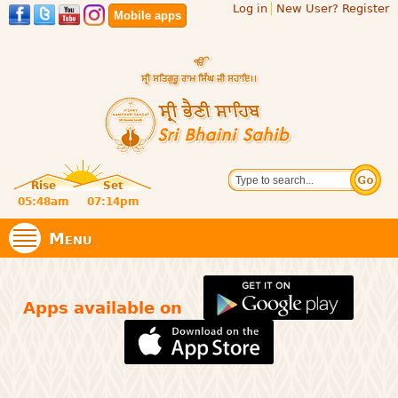
Log in
New User? Register
Skip to
Mobile apps
main
content
Official
Search
website
Sri
Rise
Set
of central
religious
05:48am
07:14pm
Bhaini
place for
Namdhari
Menu
Sect
Sahib
Apps available on