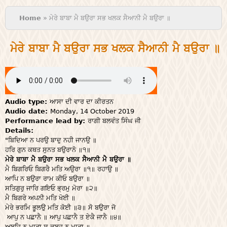
You are here
Home
» ਮੇਰੇ ਬਾਬਾ ਮੈ ਬਉਰਾ ਸਭ ਖਲਕ ਸੈਆਨੀ ਮੈ ਬਉਰਾ ॥
ਮੇਰੇ ਬਾਬਾ ਮੈ ਬਉਰਾ ਸਭ ਖਲਕ ਸੈਆਨੀ ਮੈ ਬਉਰਾ ॥
Audio type:
ਆਸਾ ਦੀ ਵਾਰ ਦਾ ਕੀਰਤਨ
Audio date:
Monday, 14 October 2019
Performance lead by:
ਰਾਗੀ ਬਲਵੰਤ ਸਿੰਘ ਜੀ
Details:
"ਬਿਦਿਆ ਨ ਪਰਉ ਬਾਦੁ ਨਹੀ ਜਾਨਉ ॥
ਹਰਿ ਗੁਨ ਕਥਤ ਸੁਨਤ ਬਉਰਾਨੋ ॥੧॥
ਮੇਰੇ ਬਾਬਾ ਮੈ ਬਉਰਾ ਸਭ ਖਲਕ ਸੈਆਨੀ ਮੈ ਬਉਰਾ ॥
ਮੈ ਬਿਗਰਿਓ ਬਿਗਰੈ ਮਤਿ ਅਉਰਾ ॥੧॥ ਰਹਾਉ ॥
ਆਪਿ ਨ ਬਉਰਾ ਰਾਮ ਕੀਓ ਬਉਰਾ ॥
ਸਤਿਗੁਰੁ ਜਾਰਿ ਗਇਓ ਭ੍ਰਮੁ ਮੋਰਾ ॥੨॥
ਮੈ ਬਿਗਰੇ ਅਪਨੀ ਮਤਿ ਖੋਈ ॥
ਮੇਰੇ ਭਰਮਿ ਭੂਲਉ ਮਤਿ ਕੋਈ ॥੩॥ ਸੋ ਬਉਰਾ ਜੋ
ਆਪੁ ਨ ਪਛਾਨੈ ॥ ਆਪੁ ਪਛਾਨੈ ਤ ਏਕੈ ਜਾਨੈ ॥੪॥
ਅਬਹਿ ਨ ਮਾਤਾ ਸੁ ਕਬਹੁ ਨ ਮਾਤਾ ॥