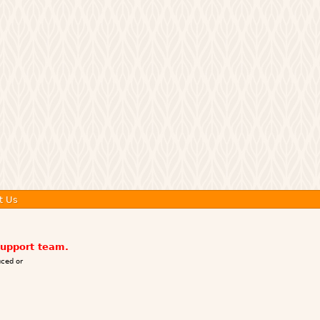
t Us
support team.
ced or