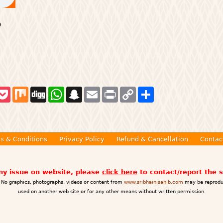
9
P
M
D
W
S
E
P
C
S
o
i
i
h
n
m
r
o
h
c
x
g
a
a
a
i
p
a
k
g
t
p
i
n
y
r
e
s
c
l
t
L
e
t
A
h
i
p
a
n
s & Conditions
Privacy Policy
Refund & Cancellation
Contac
p
t
k
any issue on website, please
click here
to contact/report the 
No graphics, photographs, videos or content from
www.sribhainisahib.com
may be reprodu
used on another web site or for any other means without written permission.