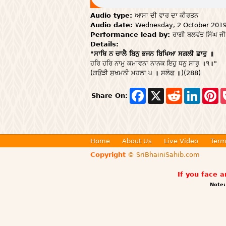
Audio type:
ਆਸਾ ਦੀ ਵਾਰ ਦਾ ਕੀਰਤਨ
Audio date:
Wednesday, 2 October 201
Performance lead by:
ਰਾਗੀ ਬਲਵੰਤ ਸਿੰਘ ਜੀ
Details:
"ਸਾਥਿ ਨ ਚਾਲੈ ਬਿਨੁ ਭਜਨ ਬਿਖਿਆ ਸਗਲੀ ਛਾਰੁ ॥
ਹਰਿ ਹਰਿ ਨਾਮੁ ਕਮਾਵਨਾ ਨਾਨਕ ਇਹੁ ਧਨੁ ਸਾਰੁ ॥੧॥"
(ਗਉੜੀ ਸੁਖਮਨੀ ਮਹਲਾ ੫ ॥ ਸਲੋਕੁ ॥)(288)
F
X
R
L
P
Share On:
a
e
i
i
c
d
n
n
e
d
k
t
b
i
e
e
o
t
d
r
o
I
e
Home
About Us
Live Video
Term
k
n
s
Copyright
© SriBhainiSahib.com
t
If you face 
Note: