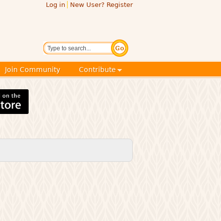
Log in
New User? Register
Search
Join Community
Contribute