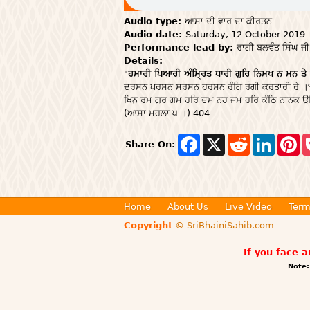
Audio type:
ਆਸਾ ਦੀ ਵਾਰ ਦਾ ਕੀਰਤਨ
Audio date:
Saturday, 12 October 2019
Performance lead by:
ਰਾਗੀ ਬਲਵੰਤ ਸਿੰਘ ਜੀ
Details:
"
ਹਮਾਰੀ ਪਿਆਰੀ ਅੰਮ੍ਰਿਤ ਧਾਰੀ ਗੁਰਿ ਨਿਮਖ ਨ ਮਨ ਤੇ 
ਦਰਸਨ ਪਰਸਨ ਸਰਸਨ ਹਰਸਨ ਰੰਗਿ ਰੰਗੀ ਕਰਤਾਰੀ ਰੇ ॥
ਖਿਨੁ ਰਮ ਗੁਰ ਗਮ ਹਰਿ ਦਮ ਨਹ ਜਮ ਹਰਿ ਕੰਠਿ ਨਾਨਕ 
(ਆਸਾ ਮਹਲਾ ੫ ॥) 404
F
X
R
L
P
Share On:
a
e
i
i
c
d
n
n
e
d
k
t
b
i
e
e
o
t
d
r
o
I
e
Home
About Us
Live Video
Term
k
n
s
Copyright
© SriBhainiSahib.com
t
If you face 
Note: