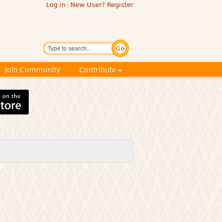
Log in
New User? Register
Search
Join Community
Contribute