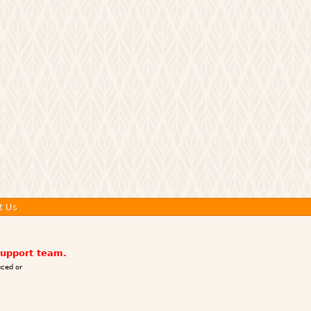
t Us
support team.
ced or