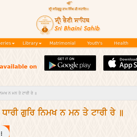
Skip to
main
content
Official
website
Sri
of central
religious
Bhaini
place for
Namdhari
leries
Library
Matrimonial
Youth's
Health
Sect
Sahib
available on
ਿਮਖ ਨ ਮਨ ਤੇ ਟਾਰੀ ਰੇ ॥
ਧਾਰੀ ਗੁਰਿ ਨਿਮਖ ਨ ਮਨ ਤੇ ਟਾਰੀ ਰੇ ॥