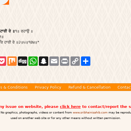
ਟਾਰੀ ਰੇ
॥
੧॥ ਰਹਾਉ ॥
੧॥
ਉਰਿ ਹਾਰੀ ਰੇ ॥੨॥੫॥੧੩੪॥"
P
M
D
W
S
E
P
C
S
o
i
i
h
n
m
r
o
h
c
x
g
a
a
a
i
p
a
k
g
t
p
i
n
y
r
e
s
c
l
t
L
e
t
A
h
i
p
a
n
s & Conditions
Privacy Policy
Refund & Cancellation
Contac
p
t
k
any issue on website, please
click here
to contact/report the 
No graphics, photographs, videos or content from
www.sribhainisahib.com
may be reprodu
used on another web site or for any other means without written permission.