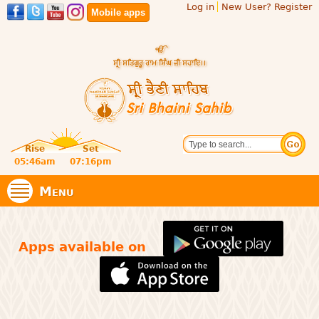
Log in
New User? Register
Skip to
Mobile apps
main
content
Official
Search
website
Sri
Rise
Set
of central
religious
05:46am
07:16pm
Bhaini
place for
Namdhari
Menu
Sect
Sahib
Apps available on